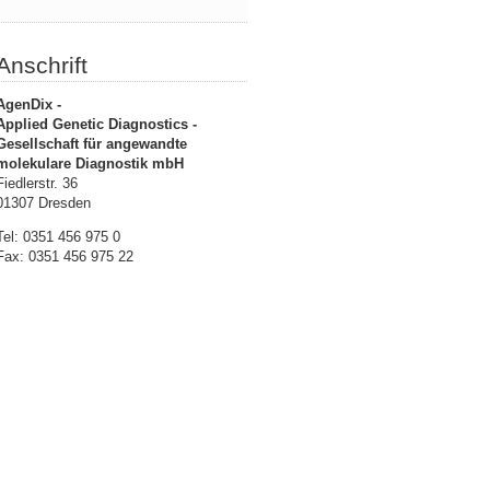
Anschrift
AgenDix -
Applied Genetic Diagnostics -
Gesellschaft für angewandte
molekulare Diagnostik mbH
Fiedlerstr. 36
01307 Dresden
Tel: 0351 456 975 0
Fax: 0351 456 975 22