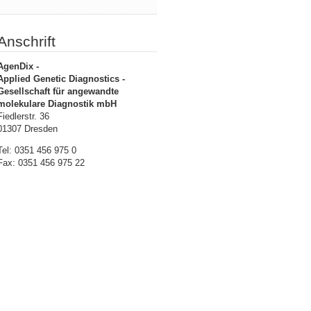
Anschrift
AgenDix -
Applied Genetic Diagnostics -
Gesellschaft für angewandte
molekulare Diagnostik mbH
Fiedlerstr. 36
01307 Dresden
Tel: 0351 456 975 0
Fax: 0351 456 975 22