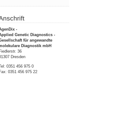
Anschrift
AgenDix -
Applied Genetic Diagnostics -
Gesellschaft für angewandte
molekulare Diagnostik mbH
Fiedlerstr. 36
01307 Dresden
Tel: 0351 456 975 0
Fax: 0351 456 975 22