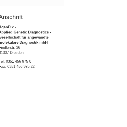
Anschrift
AgenDix -
Applied Genetic Diagnostics -
Gesellschaft für angewandte
molekulare Diagnostik mbH
Fiedlerstr. 36
01307 Dresden
Tel: 0351 456 975 0
Fax: 0351 456 975 22